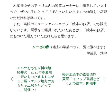
木葉井悦子のアトリエ内の閲覧コーナーにご用意しています
ので、ぜひお手にとって『ぼんさいじいさま』の物語をご堪能
いただければ幸いです。
また、当館のミュージアムショップ「絵本のお店」でも販売
しています。展示をご鑑賞いただいたあとは、「絵本のお店」
にものいた運んでいただけたらと思います。
ムーゼの森
（過去の学芸コラム一覧に飛べます）
学芸員 畑中
エルツおもちゃ博物館・
軽井沢 2025年春夏展
軽井沢絵本の森美術館
「想いをつたえるミニチ
夏展「イソップ童話とど
ュア展～エルツ地方のお
うぶつ絵本」開催中！
もちゃ工房をたどって
～」開催中！