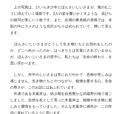
上の写真は、ひいらぎ少年とぼんさいじいさまが、風のむこ
うに消えていく場面です。2人の姿を覆いかくすような、花びら
の描写が美しい１枚です。また、右側の裏表紙の原画では、水
彩の中にラメのような光沢がちりばめられていて、輝いて見え
ます。
ぼんさいじいさまがどうして生き物たちとお別れをしたの
か、どこへ向かったのか。はっきりとは言葉にされていません
が、ぼんさいじいさまの背中に、私たちは「生命の終わり」を
思い浮かべます。
しかし、作中のじいさまは常におだやかで、恐怖や苦しみは
感じません。生き物たちとのつながり、植物を愛する心、生命
の尊さが、このお話にはあふれています。
作者である木葉井は、幼少期を自然豊かな武蔵野の地で過ご
しました。自然を友として育った木葉井は、植物や生き物に親
しみと愛情をもっていました。そんな木葉井に感性が、この作
品に表れているように思います。