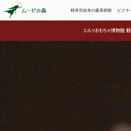
軽井沢絵本の森美術館
ピクチ
ム
ー
ゼ
の
森