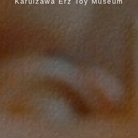
Karuizawa
Erz
Toy
Museum