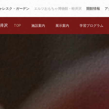
ャレスク・ガーデン
エルツおもちゃ博物館・軽井沢
開館情報
ア
TOP
施設案内
展示案内
学習プログラム